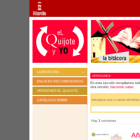
LA BITÁCORA
VERSIONES
ENLACES RECOMENDADOS
En esta sección recopilamos tod
otra versión,
háznoslo saber
.
VERSIONES EL QUIJOTE
Introduce uno o varios término
CATÁLOGO RMBM
Hay
1
versiones
Añ