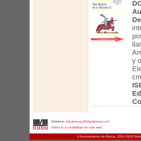
DO
Au
De
int
po
ll
Ar
y 
El
cm
IS
Ed
Co
Correo-e:
elquijoteyyo@elquijoteyyo.net
Sobre la accesibilidad de este web
© Ayuntamiento de Murcia, 2001-
2026 Glori