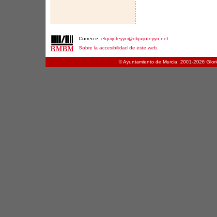
Correo-e:
elquijoteyyo@elquijoteyyo.net
Sobre la accesibilidad de este web
© Ayuntamiento de Murcia, 2001-
2026 Glori