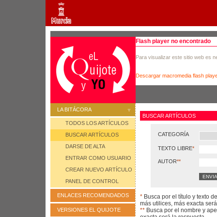
Flash player no encontrado
Para visualizar este sitio web es 
Descargar macromedia flash play
LA BITÁCORA
BUSCAR ARTÍCULOS
TODOS LOS ARTÍCULOS
CATEGORÍA
BUSCAR ARTÍCULOS
DARSE DE ALTA
TEXTO LIBRE
*
ENTRAR COMO USUARIO
AUTOR
**
CREAR NUEVO ARTÍCULO
PANEL DE CONTROL
ENLACES RECOMENDADOS
*
Busca por el título y texto d
más utilices, más exacta será
**
Busca por el nombre y apel
VERSIONES EL QUIJOTE
exacta será la respuesta.