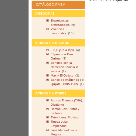
CATÁLOGO RMBM
CATEGORÍAS
Experiencias
profesionales
(9)
Vivencias
personales
(15)
ÚLTIMOS 5 ARTÍCULOS
El Quijote a lápiz
(4)
El perro de Don
Quijote
(3)
Benigno con la
clemencia templa la
justicia
(1)
Max y El Quijote
(3)
Banco de imágenes del
Quijote: 1605-1905
(1)
ÚLTIMOS 5 AUTORES
August Tharrats (THA).
Dibujante
Ramón Lez. Pintor y
profesor
Tirteafuera. Profesor
Teresa Jular.
Empresaria
José Manuel Lucía
Megías