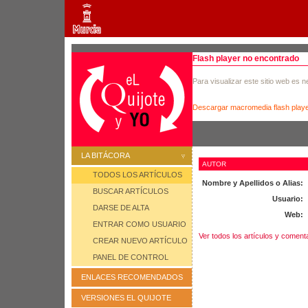
Flash player no encontrado
Para visualizar este sitio web es 
Descargar macromedia flash play
LA BITÁCORA
AUTOR
TODOS LOS ARTÍCULOS
Nombre y Apellidos o Alias:
BUSCAR ARTÍCULOS
Usuario:
DARSE DE ALTA
Web:
ENTRAR COMO USUARIO
Ver todos los artículos y coment
CREAR NUEVO ARTÍCULO
PANEL DE CONTROL
ENLACES RECOMENDADOS
VERSIONES EL QUIJOTE