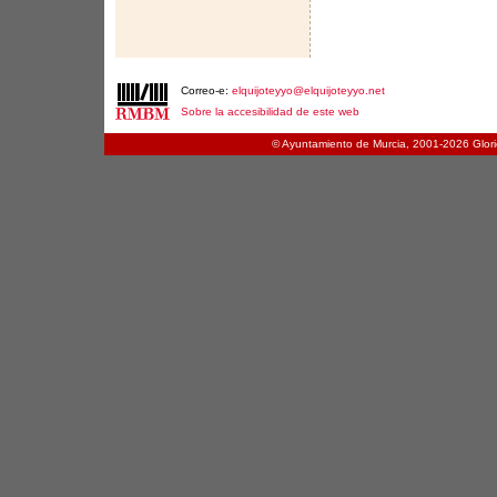
Correo-e:
elquijoteyyo@elquijoteyyo.net
Sobre la accesibilidad de este web
© Ayuntamiento de Murcia, 2001-
2026 Glori