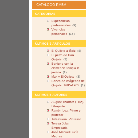
CATÁLOGO RMBM
CATEGORÍAS
Experiencias
profesionales
(9)
Vivencias
personales
(15)
ÚLTIMOS 5 ARTÍCULOS
El Quijote a lápiz
(4)
El perro de Don
Quijote
(3)
Benigno con la
clemencia templa la
justicia
(1)
Max y El Quijote
(3)
Banco de imágenes del
Quijote: 1605-1905
(1)
ÚLTIMOS 5 AUTORES
August Tharrats (THA).
Dibujante
Ramón Lez. Pintor y
profesor
Tirteafuera. Profesor
Teresa Jular.
Empresaria
José Manuel Lucía
Megías