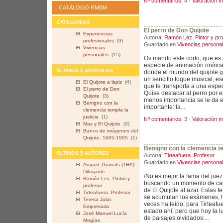
Nº comentarios
: 4 ·
Valoración m
CATÁLOGO RMBM
CATEGORÍAS
El perro de Don Quijote
Experiencias
Autor/a:
Ramón Lez. Pintor y pro
profesionales
(9)
Guardado en
Vivencias persona
Vivencias
personales
(15)
Os mando este corto, que es
especie de animación onírica
ÚLTIMOS 5 ARTÍCULOS
donde el mundo del quijote g
un sencillo toque musical, e
El Quijote a lápiz
(4)
que te transporta a una espe
El perro de Don
Quise destacar al perro por 
Quijote
(3)
menos importancia se le da e
Benigno con la
importante: la...
clemencia templa la
justicia
(1)
Nº comentarios
: 3 ·
Valoración m
Max y El Quijote
(3)
Banco de imágenes del
Quijote: 1605-1905
(1)
Benigno con la clemencia te
ÚLTIMOS 5 AUTORES
Autor/a:
Tirteafuera. Profesor
.
Guardado en
Vivencias persona
August Tharrats (THA).
Dibujante
/No es mejor la fama del juez
Ramón Lez. Pintor y
buscando un momento de calm
profesor
de El Quijote al azar. Estas f
Tirteafuera. Profesor
se acumulan los exámenes, h
Teresa Jular.
veces ha leído; para Tirteaf
Empresaria
estado ahí, pero que hoy la lu
José Manuel Lucía
de paisajes olvidados:...
Megías