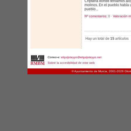
Criptana donde teníamos alo
molinos. En el pueblo había 
pueblo...
Nº comentarios
: 0 ·
Valoración m
Hay un total de
15
artículos
Correo-e:
elquijoteyyo@elquijoteyyo.net
Sobre la accesibilidad de este web
© Ayuntamiento de Murcia, 2001-
2026 Glori