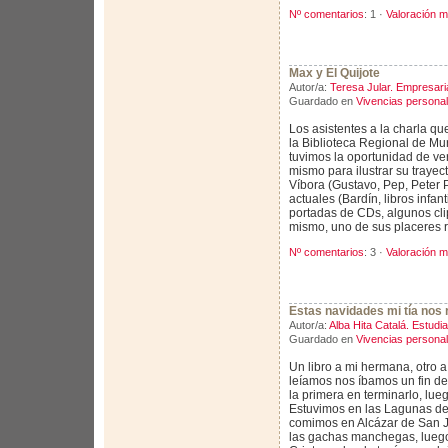
Nº comentarios
: 1 ·
Valoración m
Max y El Quijote
Autor/a:
Teresa Jular. Empresari
Guardado en
Vivencias persona
Los asistentes a la charla q
la Biblioteca Regional de Mu
tuvimos la oportunidad de ve
mismo para ilustrar su trayect
Víbora (Gustavo, Pep, Peter P
actuales (Bardín, libros infant
portadas de CDs, algunos clip
mismo, uno de sus placeres r
Nº comentarios
: 3 ·
Valoración m
Estas navidades mi tía nos r
Autor/a:
Alba Hita Catalá. Estudi
Guardado en
Vivencias persona
Un libro a mi hermana, otro a e
leíamos nos íbamos un fin d
la primera en terminarlo, lue
Estuvimos en las Lagunas de
comimos en Alcázar de San J
las gachas manchegas, lueg