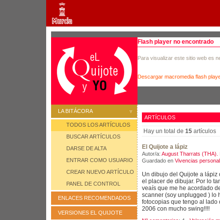
Flash player no encontrado
Para visualizar este sitio web es 
Descargar macromedia flash play
LA BITÁCORA
ARTÍCULOS
TODOS LOS ARTÍCULOS
Hay un total de
15
artículos
BUSCAR ARTÍCULOS
El Quijote a lápiz
DARSE DE ALTA
Autor/a:
August Tharrats (THA). 
ENTRAR COMO USUARIO
Guardado en
Vivencias persona
CREAR NUEVO ARTÍCULO
Un dibujo del Quijote a lápiz 
el placer de dibujar. Por lo t
PANEL DE CONTROL
veaís que me he acordado d
scanner (soy unplugged ) lo 
ENLACES RECOMENDADOS
fotocopias que tengo al lado
2006 con mucho swing!!!!
VERSIONES EL QUIJOTE