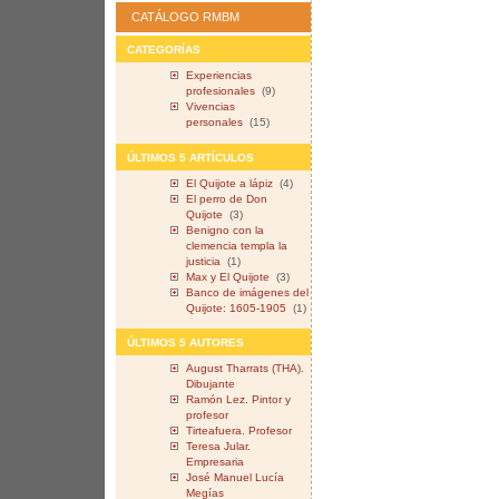
CATÁLOGO RMBM
CATEGORÍAS
Experiencias
profesionales
(9)
Vivencias
personales
(15)
ÚLTIMOS 5 ARTÍCULOS
El Quijote a lápiz
(4)
El perro de Don
Quijote
(3)
Benigno con la
clemencia templa la
justicia
(1)
Max y El Quijote
(3)
Banco de imágenes del
Quijote: 1605-1905
(1)
ÚLTIMOS 5 AUTORES
August Tharrats (THA).
Dibujante
Ramón Lez. Pintor y
profesor
Tirteafuera. Profesor
Teresa Jular.
Empresaria
José Manuel Lucía
Megías