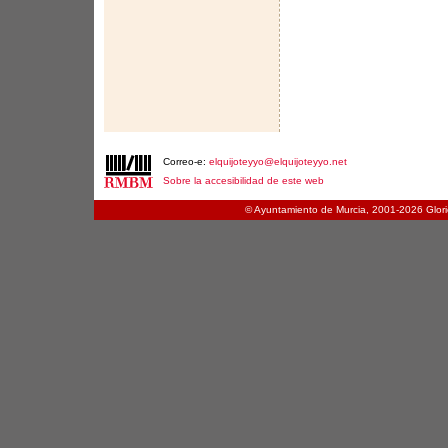
Correo-e:
elquijoteyyo@elquijoteyyo.net
Sobre la accesibilidad de este web
© Ayuntamiento de Murcia, 2001-
2026 Glori