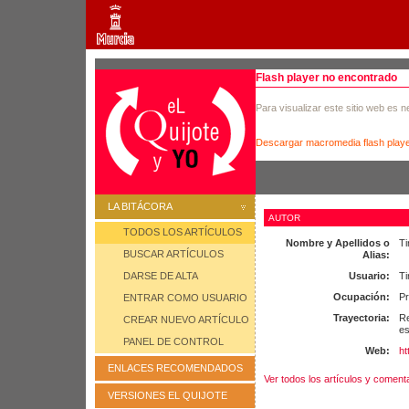
Flash player no encontrado
Para visualizar este sitio web es 
Descargar macromedia flash play
LA BITÁCORA
AUTOR
TODOS LOS ARTÍCULOS
Nombre y Apellidos o
Ti
BUSCAR ARTÍCULOS
Alias:
Usuario:
Ti
DARSE DE ALTA
Ocupación:
Pr
ENTRAR COMO USUARIO
Trayectoria:
Re
CREAR NUEVO ARTÍCULO
es
PANEL DE CONTROL
Web:
ht
ENLACES RECOMENDADOS
Ver todos los artículos y coment
VERSIONES EL QUIJOTE